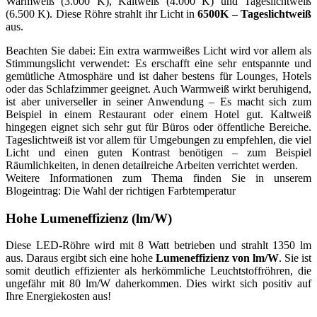
Warmweiß (3.000 K), Kaltweiß (4.000 K) und Tageslichtweiß
(6.500 K). Diese Röhre strahlt ihr Licht in
6500K – Tageslichtweiß
aus.
Beachten Sie dabei: Ein extra warmweißes Licht wird vor allem als
Stimmungslicht verwendet: Es erschafft eine sehr entspannte und
gemütliche Atmosphäre und ist daher bestens für Lounges, Hotels
oder das Schlafzimmer geeignet. Auch Warmweiß wirkt beruhigend,
ist aber universeller in seiner Anwendung – Es macht sich zum
Beispiel in einem Restaurant oder einem Hotel gut. Kaltweiß
hingegen eignet sich sehr gut für Büros oder öffentliche Bereiche.
Tageslichtweiß ist vor allem für Umgebungen zu empfehlen, die viel
Licht und einen guten Kontrast benötigen – zum Beispiel
Räumlichkeiten, in denen detailreiche Arbeiten verrichtet werden.
Weitere Informationen zum Thema finden Sie in unserem
Blogeintrag: Die Wahl der richtigen Farbtemperatur
Hohe Lumeneffizienz (lm/W)
Diese LED-Röhre wird mit 8 Watt betrieben und strahlt 1350 lm
aus. Daraus ergibt sich eine hohe
Lumeneffizienz von lm/W
. Sie ist
somit deutlich effizienter als herkömmliche Leuchtstoffröhren, die
ungefähr mit 80 lm/W daherkommen. Dies wirkt sich positiv auf
Ihre Energiekosten aus!