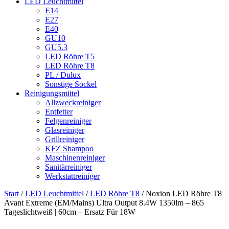
LED Leuchtmittel
E14
E27
E40
GU10
GU5.3
LED Röhre T5
LED Röhre T8
PL / Dulux
Sonstige Sockel
Reinigungsmittel
Allzweckreiniger
Entfetter
Felgenreiniger
Glasreiniger
Grillreiniger
KFZ Shampoo
Maschinenreiniger
Sanitärreiniger
Werkstattreiniger
Start
/
LED Leuchtmittel
/
LED Röhre T8
/ Noxion LED Röhre T8
Avant Extreme (EM/Mains) Ultra Output 8.4W 1350lm – 865
Tageslichtweiß | 60cm – Ersatz Für 18W