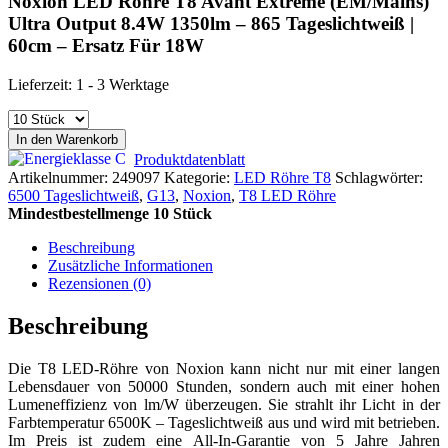
Noxion LED Röhre T8 Avant Extreme (EM/Mains)
Ultra Output 8.4W 1350lm – 865 Tageslichtweiß |
60cm – Ersatz Für 18W
Lieferzeit:
1 - 3 Werktage
In den Warenkorb
Produktdatenblatt
Artikelnummer:
249097
Kategorie:
LED Röhre T8
Schlagwörter:
6500 Tageslichtweiß
,
G13
,
Noxion
,
T8 LED Röhre
Mindestbestellmenge 10 Stück
Beschreibung
Zusätzliche Informationen
Rezensionen (0)
Beschreibung
Die T8 LED-Röhre von Noxion kann nicht nur mit einer langen
Lebensdauer von 50000 Stunden, sondern auch mit einer hohen
Lumeneffizienz von lm/W überzeugen. Sie strahlt ihr Licht in der
Farbtemperatur 6500K – Tageslichtweiß aus und wird mit betrieben.
Im Preis ist zudem eine All-In-Garantie von 5 Jahre Jahren