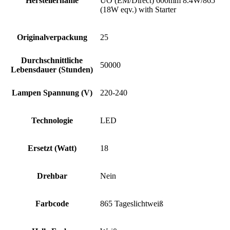
Herstellername
UO (EM/Direct) 600mm 8.4W/865
(18W eqv.) with Starter
Originalverpackung
25
Durchschnittliche
50000
Lebensdauer (Stunden)
Lampen Spannung (V)
220-240
Technologie
LED
Ersetzt (Watt)
18
Drehbar
Nein
Farbcode
865 Tageslichtweiß