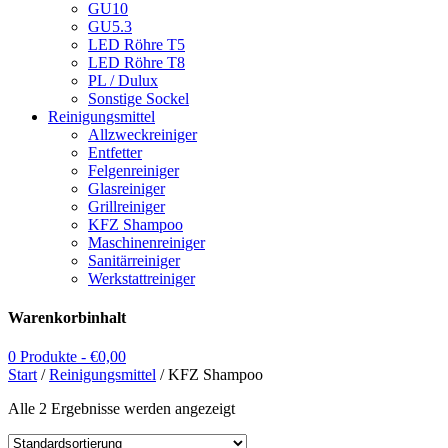
GU10
GU5.3
LED Röhre T5
LED Röhre T8
PL / Dulux
Sonstige Sockel
Reinigungsmittel
Allzweckreiniger
Entfetter
Felgenreiniger
Glasreiniger
Grillreiniger
KFZ Shampoo
Maschinenreiniger
Sanitärreiniger
Werkstattreiniger
Warenkorbinhalt
0 Produkte -
€
0,00
Start
/
Reinigungsmittel
/ KFZ Shampoo
Alle 2 Ergebnisse werden angezeigt