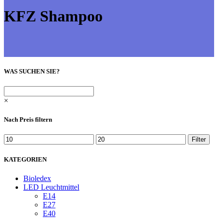
KFZ Shampoo
WAS SUCHEN SIE?
×
Nach Preis filtern
Min.
Max.
Filter
Preis
Preis
KATEGORIEN
Bioledex
LED Leuchtmittel
E14
E27
E40