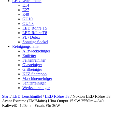
LED Leuchtmittel
E14
E27
E40
GU10
GU5.3
LED Röhre T5
LED Röhre T8
PL / Dulux
Sonstige Sockel
Reinigungsmittel
Allzweckreiniger
Entfetter
Felgenreiniger
Glasreiniger
Grillreiniger
KFZ Shampoo
Maschinenreiniger
Sanitärreiniger
Werkstattreiniger
Start
/
LED Leuchtmittel
/
LED Röhre T8
/ Noxion LED Röhre T8
Avant Extreme (EM/Mains) Ultra Output 15.9W 2550lm – 840
Kaltweiß | 120cm – Ersatz Für 36W