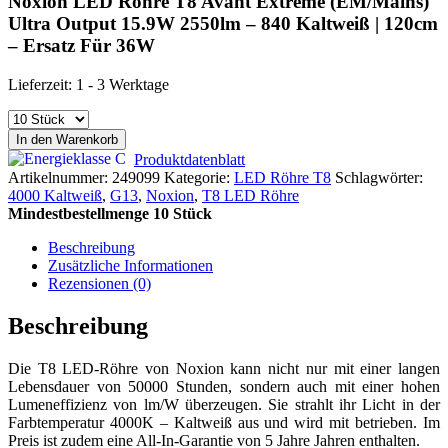
Noxion LED Röhre T8 Avant Extreme (EM/Mains)
Ultra Output 15.9W 2550lm – 840 Kaltweiß | 120cm
– Ersatz Für 36W
Lieferzeit:
1 - 3 Werktage
In den Warenkorb
Produktdatenblatt
Artikelnummer:
249099
Kategorie:
LED Röhre T8
Schlagwörter:
4000 Kaltweiß
,
G13
,
Noxion
,
T8 LED Röhre
Mindestbestellmenge 10 Stück
Beschreibung
Zusätzliche Informationen
Rezensionen (0)
Beschreibung
Die T8 LED-Röhre von Noxion kann nicht nur mit einer langen
Lebensdauer von 50000 Stunden, sondern auch mit einer hohen
Lumeneffizienz von lm/W überzeugen. Sie strahlt ihr Licht in der
Farbtemperatur 4000K – Kaltweiß aus und wird mit betrieben. Im
Preis ist zudem eine All-In-Garantie von 5 Jahre Jahren enthalten.