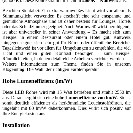
(6.500 K). Diese Röhre strahlt ihr Licht in
4000K – Kaltweiß
aus.
Beachten Sie dabei: Ein extra warmweißes Licht wird vor allem als
Stimmungslicht verwendet: Es erschafft eine sehr entspannte und
gemütliche Atmosphäre und ist daher bestens für Lounges, Hotels
oder das Schlafzimmer geeignet. Auch Warmweiß wirkt beruhigend,
ist aber universeller in seiner Anwendung – Es macht sich zum
Beispiel in einem Restaurant oder einem Hotel gut. Kaltweiß
hingegen eignet sich sehr gut für Büros oder öffentliche Bereiche.
Tageslichtweiß ist vor allem für Umgebungen zu empfehlen, die viel
Licht und einen guten Kontrast benötigen – zum Beispiel
Räumlichkeiten, in denen detailreiche Arbeiten verrichtet werden.
Weitere Informationen zum Thema finden Sie in unserem
Blogeintrag: Die Wahl der richtigen Farbtemperatur
Hohe Lumeneffizienz (lm/W)
Diese LED-Röhre wird mit 15 Watt betrieben und strahlt 2550 lm
aus. Daraus ergibt sich eine hohe
Lumeneffizienz von lm/W
. Sie ist
somit deutlich effizienter als herkömmliche Leuchtstoffröhren, die
ungefähr mit 80 lm/W daherkommen. Dies wirkt sich positiv auf
Ihre Energiekosten aus!
Installation