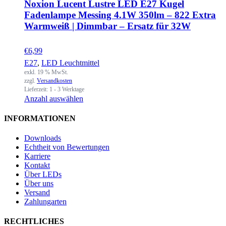
Noxion Lucent Lustre LED E27 Kugel
Fadenlampe Messing 4.1W 350lm – 822 Extra
Warmweiß | Dimmbar – Ersatz für 32W
€
6,99
E27
,
LED Leuchtmittel
exkl. 19 % MwSt.
zzgl.
Versandkosten
Lieferzeit:
1 - 3 Werktage
Anzahl auswählen
INFORMATIONEN
Downloads
Echtheit von Bewertungen
Karriere
Kontakt
Über LEDs
Über uns
Versand
Zahlungarten
RECHTLICHES