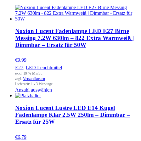
Noxion Lucent Fadenlampe LED E27 Birne
Messing 7.2W 630lm – 822 Extra Warmweiß |
Dimmbar – Ersatz für 50W
€
9,99
E27
,
LED Leuchtmittel
exkl. 19 % MwSt.
zzgl.
Versandkosten
Lieferzeit:
1 - 3 Werktage
Anzahl auswählen
Noxion Lucent Lustre LED E14 Kugel
Fadenlampe Klar 2.5W 250lm – Dimmbar –
Ersatz für 25W
€
6,79