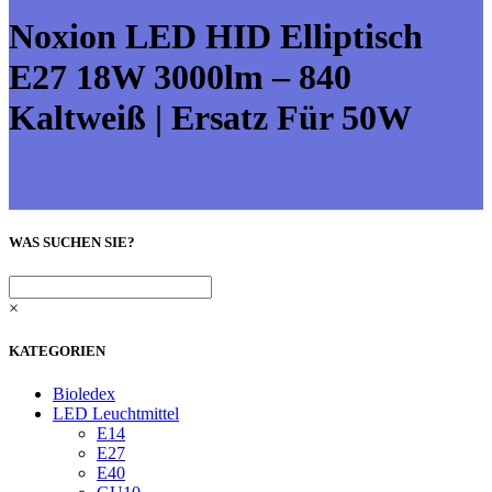
Noxion LED HID Elliptisch
E27 18W 3000lm – 840
Kaltweiß | Ersatz Für 50W
WAS SUCHEN SIE?
×
KATEGORIEN
Bioledex
LED Leuchtmittel
E14
E27
E40