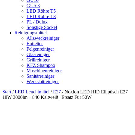
GU10
GU5.3
LED Röhre T5
LED Röhre T8
PL / Dulux
Sonstige Sockel
Reinigungsmittel
Allzweckreiniger
Entfetter
Felgenreiniger
Glasreiniger
Grillreiniger
KFZ Shampoo
Maschinenreiniger
Sanitärreiniger
Werkstattreiniger
Start
/
LED Leuchtmittel
/
E27
/ Noxion LED HID Elliptisch E27
18W 3000lm – 840 Kaltweiß | Ersatz Für 50W