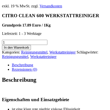
exkl. 19 % MwSt.
zzgl.
Versandkosten
CITRO CLEAN 600 WERKSTATTREINIGER
Grundpreis 17.89 Euro / 1Kg
Lieferzeit:
1 - 3 Werktage
CITRO
CLEAN
In den Warenkorb
600
Kategorien:
Reinigungsmittel
,
Werkstattreiniger
Schlagwörter:
WERKSTATTREINIGER
Reinigungsmittel
,
Werkstattreiniger
Menge
Beschreibung
Rezensionen (0)
Beschreibung
Eigenschaften und Einsatzgebiete
ist eine klare rote niedrig viskose Flüssigkeit.