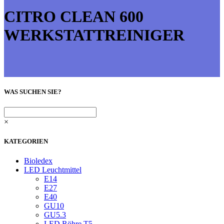
CITRO CLEAN 600
WERKSTATTREINIGER
WAS SUCHEN SIE?
×
KATEGORIEN
Bioledex
LED Leuchtmittel
E14
E27
E40
GU10
GU5.3
LED Röhre T5