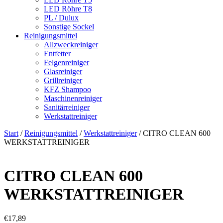
LED Röhre T8
PL / Dulux
Sonstige Sockel
Reinigungsmittel
Allzweckreiniger
Entfetter
Felgenreiniger
Glasreiniger
Grillreiniger
KFZ Shampoo
Maschinenreiniger
Sanitärreiniger
Werkstattreiniger
Start
/
Reinigungsmittel
/
Werkstattreiniger
/ CITRO CLEAN 600
WERKSTATTREINIGER
CITRO CLEAN 600
WERKSTATTREINIGER
€
17,89