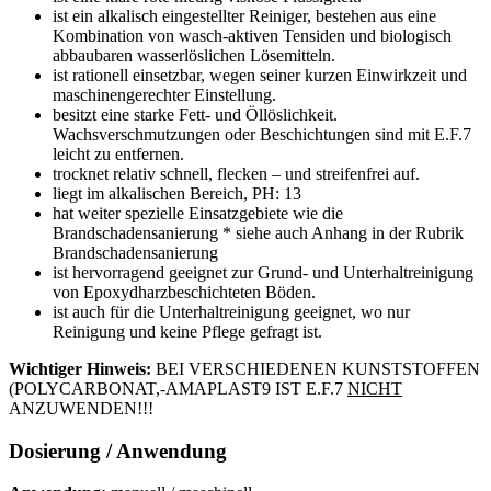
ist ein alkalisch eingestellter Reiniger, bestehen aus eine
Kombination von wasch-aktiven Tensiden und biologisch
abbaubaren wasserlöslichen Lösemitteln.
ist rationell einsetzbar, wegen seiner kurzen Einwirkzeit und
maschinengerechter Einstellung.
besitzt eine starke Fett- und Öllöslichkeit.
Wachsverschmutzungen oder Beschichtungen sind mit E.F.7
leicht zu entfernen.
trocknet relativ schnell, flecken – und streifenfrei auf.
liegt im alkalischen Bereich, PH: 13
hat weiter spezielle Einsatzgebiete wie die
Brandschadensanierung * siehe auch Anhang in der Rubrik
Brandschadensanierung
ist hervorragend geeignet zur Grund- und Unterhaltreinigung
von Epoxydharzbeschichteten Böden.
ist auch für die Unterhaltreinigung geeignet, wo nur
Reinigung und keine Pflege gefragt ist.
Wichtiger Hinweis:
BEI VERSCHIEDENEN KUNSTSTOFFEN
(POLYCARBONAT,-AMAPLAST9 IST E.F.7
NICHT
ANZUWENDEN!!!
Dosierung / Anwendung