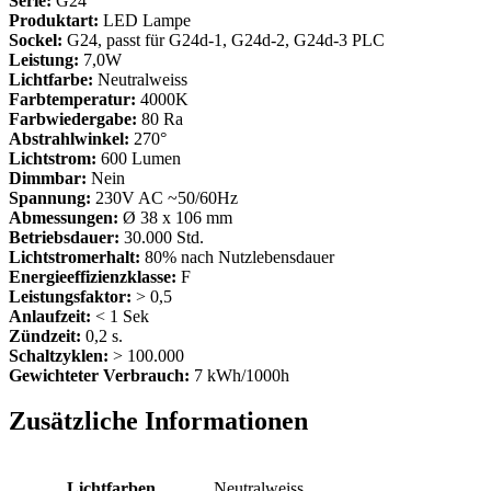
Serie:
G24
Produktart:
LED Lampe
Sockel:
G24, passt für G24d-1, G24d-2, G24d-3 PLC
Leistung:
7,0W
Lichtfarbe:
Neutralweiss
Farbtemperatur:
4000K
Farbwiedergabe:
80 Ra
Abstrahlwinkel:
270°
Lichtstrom:
600 Lumen
Dimmbar:
Nein
Spannung:
230V AC ~50/60Hz
Abmessungen:
Ø 38 x 106 mm
Betriebsdauer:
30.000 Std.
Lichtstromerhalt:
80% nach Nutzlebensdauer
Energieeffizienzklasse:
F
Leistungsfaktor:
> 0,5
Anlaufzeit:
< 1 Sek
Zündzeit:
0,2 s.
Schaltzyklen:
> 100.000
Gewichteter Verbrauch:
7 kWh/1000h
Zusätzliche Informationen
Lichtfarben
Neutralweiss