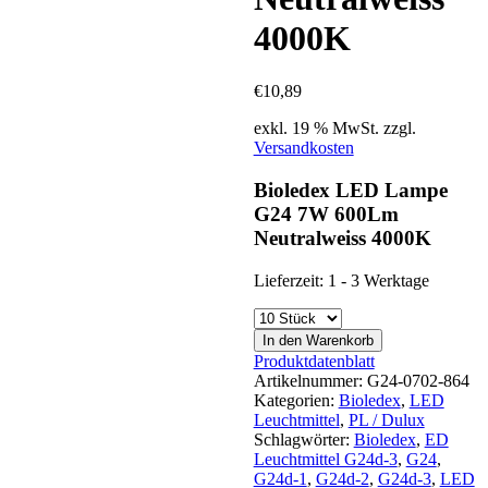
4000K
€
10,89
exkl. 19 % MwSt.
zzgl.
Versandkosten
Bioledex LED Lampe
G24 7W 600Lm
Neutralweiss 4000K
Lieferzeit:
1 - 3 Werktage
In den Warenkorb
Produktdatenblatt
Artikelnummer:
G24-0702-864
Kategorien:
Bioledex
,
LED
Leuchtmittel
,
PL / Dulux
Schlagwörter:
Bioledex
,
ED
Leuchtmittel G24d-3
,
G24
,
G24d-1
,
G24d-2
,
G24d-3
,
LED