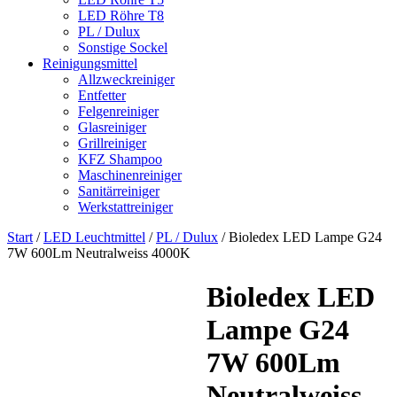
LED Röhre T8
PL / Dulux
Sonstige Sockel
Reinigungsmittel
Allzweckreiniger
Entfetter
Felgenreiniger
Glasreiniger
Grillreiniger
KFZ Shampoo
Maschinenreiniger
Sanitärreiniger
Werkstattreiniger
Start
/
LED Leuchtmittel
/
PL / Dulux
/ Bioledex LED Lampe G24
7W 600Lm Neutralweiss 4000K
Bioledex LED
Lampe G24
7W 600Lm
Neutralweiss