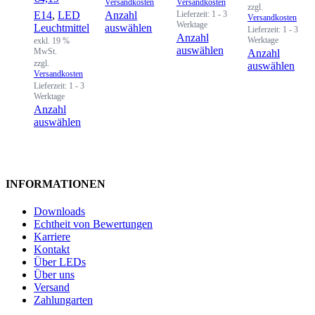
Versandkosten
Versandkosten
zzgl.
E14
,
LED
Anzahl
Lieferzeit:
1 - 3
Versandkosten
Werktage
Leuchtmittel
auswählen
Lieferzeit:
1 - 3
Anzahl
Werktage
exkl. 19 %
auswählen
MwSt.
Anzahl
zzgl.
auswählen
Versandkosten
Lieferzeit:
1 - 3
Werktage
Anzahl
auswählen
INFORMATIONEN
Downloads
Echtheit von Bewertungen
Karriere
Kontakt
Über LEDs
Über uns
Versand
Zahlungarten