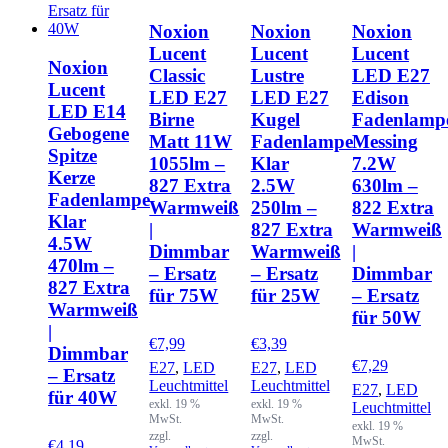
Noxion
Noxion
Noxion
Lucent
Lucent
Lucent
Noxion
Classic
Lustre
LED E27
Lucent
LED E27
LED E27
Edison
LED E14
Birne
Kugel
Fadenlamp
Gebogene
Matt 11W
Fadenlampe
Messing
Spitze
1055lm –
Klar
7.2W
Kerze
827 Extra
2.5W
630lm –
Fadenlampe
Warmweiß
250lm –
822 Extra
Klar
|
827 Extra
Warmweiß
4.5W
Dimmbar
Warmweiß
|
470lm –
– Ersatz
– Ersatz
Dimmbar
827 Extra
für 75W
für 25W
– Ersatz
Warmweiß
für 50W
|
€
7,99
€
3,39
Dimmbar
€
7,29
E27
,
LED
E27
,
LED
– Ersatz
Leuchtmittel
Leuchtmittel
E27
,
LED
für 40W
exkl. 19 %
exkl. 19 %
Leuchtmittel
MwSt.
MwSt.
exkl. 19 %
zzgl.
zzgl.
MwSt.
€
4,19