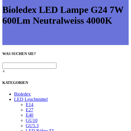
Bioledex LED Lampe G24 7W
600Lm Neutralweiss 4000K
WAS SUCHEN SIE?
×
KATEGORIEN
Bioledex
LED Leuchtmittel
E14
E27
E40
GU10
GU5.3
LED Röhre T5