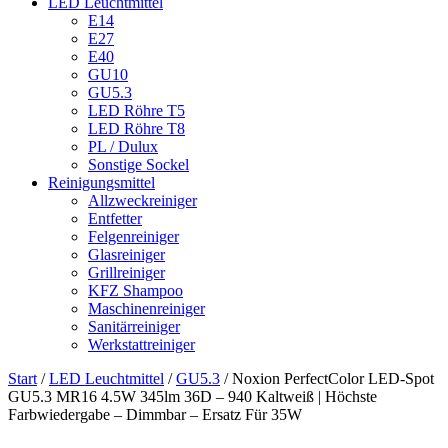
LED Leuchtmittel
E14
E27
E40
GU10
GU5.3
LED Röhre T5
LED Röhre T8
PL / Dulux
Sonstige Sockel
Reinigungsmittel
Allzweckreiniger
Entfetter
Felgenreiniger
Glasreiniger
Grillreiniger
KFZ Shampoo
Maschinenreiniger
Sanitärreiniger
Werkstattreiniger
Start
/
LED Leuchtmittel
/
GU5.3
/ Noxion PerfectColor LED-Spot
GU5.3 MR16 4.5W 345lm 36D – 940 Kaltweiß | Höchste
Farbwiedergabe – Dimmbar – Ersatz Für 35W