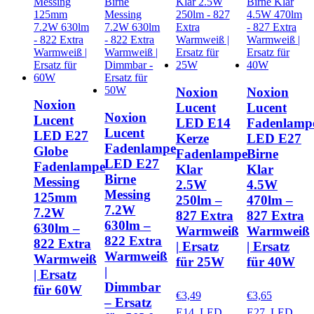
Noxion
Noxion
Noxion
Lucent
Lucent
Noxion
Lucent
LED E14
Fadenlamp
Lucent
LED E27
Kerze
LED E27
Fadenlampe
Globe
Fadenlampe
Birne
LED E27
Fadenlampe
Klar
Klar
Birne
Messing
2.5W
4.5W
Messing
125mm
250lm –
470lm –
7.2W
7.2W
827 Extra
827 Extra
630lm –
630lm –
Warmweiß
Warmweiß
822 Extra
822 Extra
| Ersatz
| Ersatz
Warmweiß
Warmweiß
für 25W
für 40W
|
| Ersatz
Dimmbar
für 60W
€
3,49
€
3,65
– Ersatz
E14
,
LED
E27
,
LED