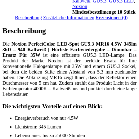
Kaltweiß
,
GU5.3
,
GU5.3 LED
,
Noxion
Mindestbestellmenge 10 Stück
Beschreibung
Zusätzliche Informationen
Rezensionen (0)
Beschreibung
Die
Noxion PerfectColor LED-Spot GU5.3 MR16 4.5W 345lm
36D – 940 Kaltweiß | Höchste Farbwiedergabe – Dimmbar –
Ersatz Für 35W
ist eine effiziente GU5.3 LED-Lampe. Das
Produkt der Marke Noxion ist der perfekte Ersatz für Ihre
konventionelle Halogenlampe mit 35W und einem GU5.3-Sockel,
bei dem die beiden Stifte einen Abstand von 5,3 mm zueinander
haben. Die Abkürzung MR16 zeigt Ihnen, dass der Reflektor einen
Durchmesser von 5 cm hat. Zudem strahlt das Produkt Licht in der
Farbtemperatur 4000K – Kaltweiß aus und punktet durch eine lange
Lebensdauer.
Die wichtigsten Vorteile auf einen Blick:
Energieverbrauch von nur 4.5W
Lichtstrom: 345 Lumen
Lebensdauer: bis zu 25000 Stunden