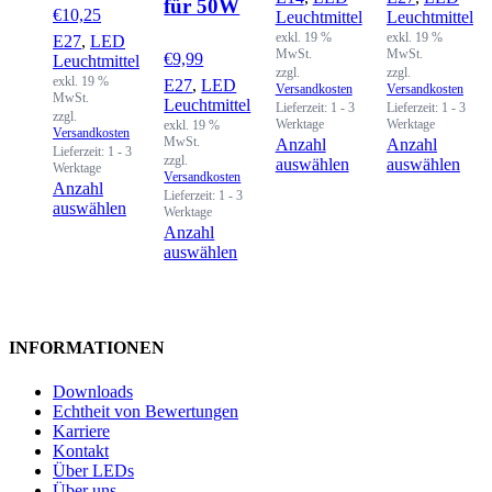
für 50W
€
10,25
Leuchtmittel
Leuchtmittel
exkl. 19 %
exkl. 19 %
E27
,
LED
MwSt.
MwSt.
€
9,99
Leuchtmittel
zzgl.
zzgl.
exkl. 19 %
E27
,
LED
Versandkosten
Versandkosten
MwSt.
Leuchtmittel
Lieferzeit:
1 - 3
Lieferzeit:
1 - 3
zzgl.
Werktage
Werktage
exkl. 19 %
Versandkosten
MwSt.
Anzahl
Anzahl
Lieferzeit:
1 - 3
zzgl.
auswählen
auswählen
Werktage
Versandkosten
Anzahl
Lieferzeit:
1 - 3
auswählen
Werktage
Anzahl
auswählen
INFORMATIONEN
Downloads
Echtheit von Bewertungen
Karriere
Kontakt
Über LEDs
Über uns