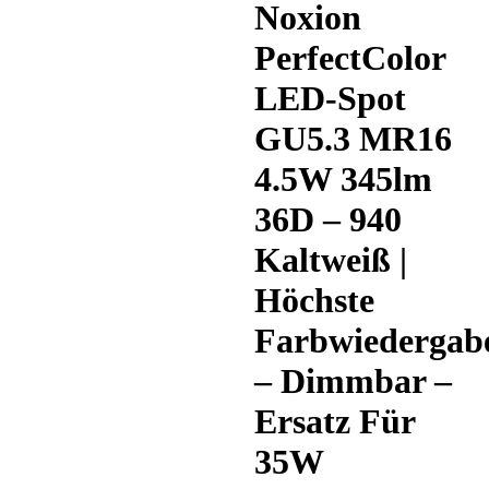
Noxion
PerfectColor
LED-Spot
GU5.3 MR16
4.5W 345lm
36D – 940
Kaltweiß |
Höchste
Farbwiedergab
– Dimmbar –
Ersatz Für
35W