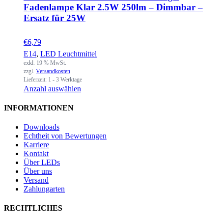
Fadenlampe Klar 2.5W 250lm – Dimmbar –
Ersatz für 25W
€
6,79
E14
,
LED Leuchtmittel
exkl. 19 % MwSt.
zzgl.
Versandkosten
Lieferzeit:
1 - 3 Werktage
Anzahl auswählen
INFORMATIONEN
Downloads
Echtheit von Bewertungen
Karriere
Kontakt
Über LEDs
Über uns
Versand
Zahlungarten
RECHTLICHES