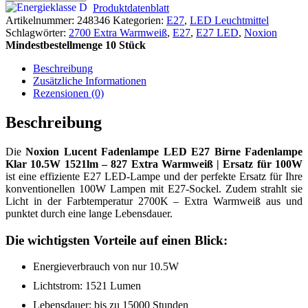
Produktdatenblatt
Artikelnummer:
248346
Kategorien:
E27
,
LED Leuchtmittel
Schlagwörter:
2700 Extra Warmweiß
,
E27
,
E27 LED
,
Noxion
Mindestbestellmenge 10 Stück
Beschreibung
Zusätzliche Informationen
Rezensionen (0)
Beschreibung
Die
Noxion Lucent Fadenlampe LED E27 Birne Fadenlampe
Klar 10.5W 1521lm – 827 Extra Warmweiß | Ersatz für 100W
ist eine effiziente E27 LED-Lampe und der perfekte Ersatz für Ihre
konventionellen 100W Lampen mit E27-Sockel. Zudem strahlt sie
Licht in der Farbtemperatur 2700K – Extra Warmweiß aus und
punktet durch eine lange Lebensdauer.
Die wichtigsten Vorteile auf einen Blick:
Energieverbrauch von nur 10.5W
Lichtstrom: 1521 Lumen
Lebensdauer: bis zu 15000 Stunden