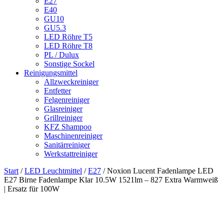
E27
E40
GU10
GU5.3
LED Röhre T5
LED Röhre T8
PL / Dulux
Sonstige Sockel
Reinigungsmittel
Allzweckreiniger
Entfetter
Felgenreiniger
Glasreiniger
Grillreiniger
KFZ Shampoo
Maschinenreiniger
Sanitärreiniger
Werkstattreiniger
Start
/
LED Leuchtmittel
/
E27
/ Noxion Lucent Fadenlampe LED
E27 Birne Fadenlampe Klar 10.5W 1521lm – 827 Extra Warmweiß
| Ersatz für 100W