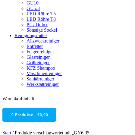
GU10
GU5.3
LED Röhre T5
LED Röhre T8
PL / Dulux
Sonstige Sockel
Reinigungsmittel
Allzweckreiniger
Entfetter
Felgenreiniger
Glasreiniger
Grillreiniger
KFZ Shampoo
Maschinenreiniger
Sanitärreiniger
Werkstattreiniger
Warenkorbinhalt
0 Produkte -
€
0,00
Start
/ Produkte verschlagwortet mit „GY6.35“