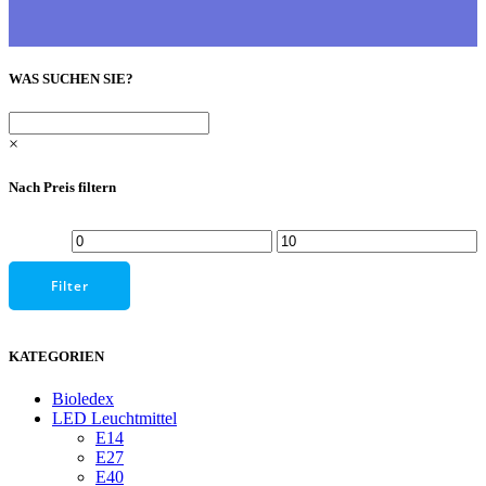
WAS SUCHEN SIE?
×
Nach Preis filtern
Min.
Max.
Preis
Preis
Filter
KATEGORIEN
Bioledex
LED Leuchtmittel
E14
E27
E40