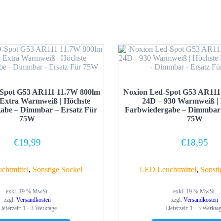
Spot G53 AR111 11.7W 800lm
Noxion Led-Spot G53 AR111
 Extra Warmweiß | Höchste
24D – 930 Warmweiß | 
abe – Dimmbar – Ersatz Für
Farbwiedergabe – Dimmbar 
75W
75W
€
19,99
€
18,95
chtmittel
,
Sonstige Sockel
LED Leuchtmittel
,
Sonsti
exkl. 19 % MwSt.
exkl. 19 % MwSt.
zzgl.
Versandkosten
zzgl.
Versandkosten
Lieferzeit:
1 - 3 Werktage
Lieferzeit:
1 - 3 Werkta