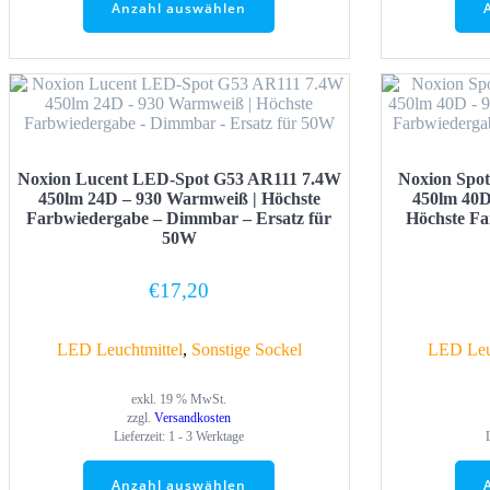
Anzahl auswählen
Noxion Lucent LED-Spot G53 AR111 7.4W
Noxion Spo
450lm 24D – 930 Warmweiß | Höchste
450lm 40D
Farbwiedergabe – Dimmbar – Ersatz für
Höchste F
50W
€
17,20
LED Leuchtmittel
,
Sonstige Sockel
LED Leu
exkl. 19 % MwSt.
zzgl.
Versandkosten
Lieferzeit:
1 - 3 Werktage
Anzahl auswählen