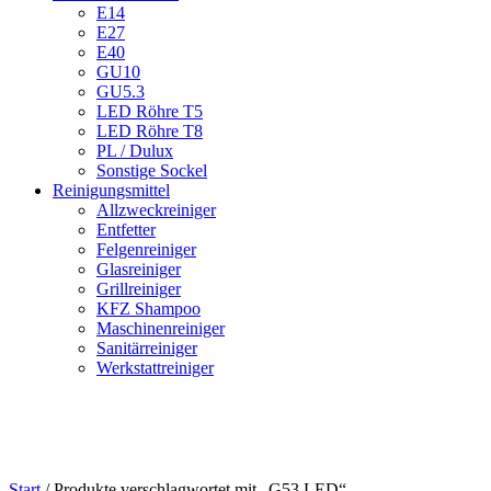
E14
E27
E40
GU10
GU5.3
LED Röhre T5
LED Röhre T8
PL / Dulux
Sonstige Sockel
Reinigungsmittel
Allzweckreiniger
Entfetter
Felgenreiniger
Glasreiniger
Grillreiniger
KFZ Shampoo
Maschinenreiniger
Sanitärreiniger
Werkstattreiniger
Start
/ Produkte verschlagwortet mit „G53 LED“