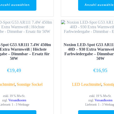
Anzahl auswählen
Anzahl auswähl
Spot G53 AR111 7.4W 450lm
Noxion LED-Spot G53 AR11
 Extra Warmweiß | Höchste
40D – 930 Extra Warmweiß
abe – Dimmbar – Ersatz für
Farbwiedergabe – Dimmbar 
50W
50W
€
19,49
€
16,95
chtmittel
,
Sonstige Sockel
LED Leuchtmittel
,
Sonsti
exkl. 19 % MwSt.
exkl. 19 % MwSt.
zzgl.
Versandkosten
zzgl.
Versandkosten
Lieferzeit:
1 - 3 Werktage
Lieferzeit:
1 - 3 Werkta