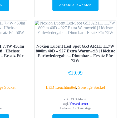
en
Anzahl auswählen
1 7.4W 450lm
Noxion Lucent Led-Spot G53 AR111 11.7W
 | Höchste
800lm 40D – 927 Extra Warmweiß | Höchste
– Ersatz Für
Farbwiedergabe – Dimmbar – Ersatz Für
75W
€
19,99
ge Sockel
LED Leuchtmittel
,
Sonstige Sockel
exkl. 19 % MwSt.
zzgl.
Versandkosten
ge
Lieferzeit:
1 - 3 Werktage