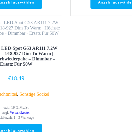
Anzahl auswählen
Anzahl auswähl
t LED-Spot G53 AR111 7.2W
 – 918-927 Dim To Warm |
arbwiedergabe – Dimmbar –
Ersatz Für 50W
€
18,49
chtmittel
,
Sonstige Sockel
exkl. 19 % MwSt.
zzgl.
Versandkosten
Lieferzeit:
1 - 3 Werktage
Anzahl auswählen