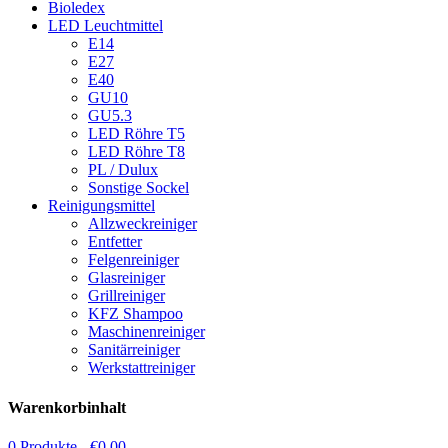
Bioledex
LED Leuchtmittel
E14
E27
E40
GU10
GU5.3
LED Röhre T5
LED Röhre T8
PL / Dulux
Sonstige Sockel
Reinigungsmittel
Allzweckreiniger
Entfetter
Felgenreiniger
Glasreiniger
Grillreiniger
KFZ Shampoo
Maschinenreiniger
Sanitärreiniger
Werkstattreiniger
Warenkorbinhalt
0 Produkte -
€
0,00