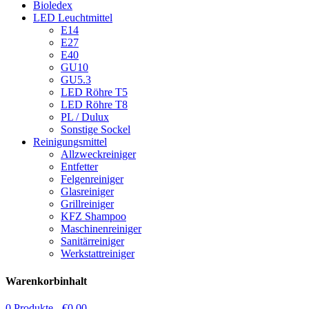
Bioledex
LED Leuchtmittel
E14
E27
E40
GU10
GU5.3
LED Röhre T5
LED Röhre T8
PL / Dulux
Sonstige Sockel
Reinigungsmittel
Allzweckreiniger
Entfetter
Felgenreiniger
Glasreiniger
Grillreiniger
KFZ Shampoo
Maschinenreiniger
Sanitärreiniger
Werkstattreiniger
Warenkorbinhalt
0 Produkte -
€
0,00