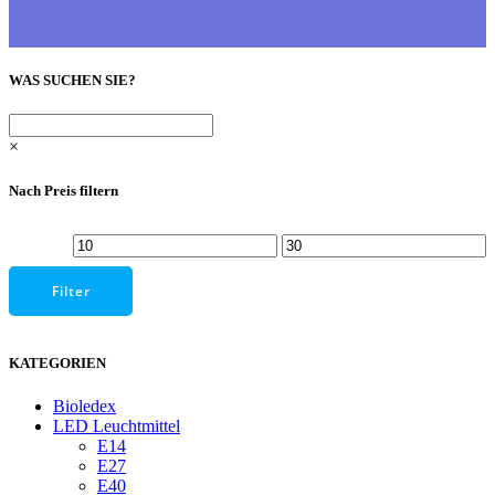
WAS SUCHEN SIE?
×
Nach Preis filtern
Min.
Max.
Preis
Preis
Filter
KATEGORIEN
Bioledex
LED Leuchtmittel
E14
E27
E40