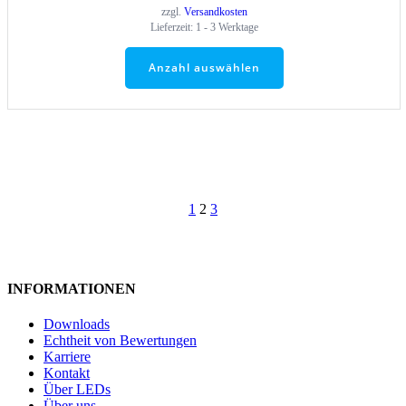
zzgl.
Versandkosten
Lieferzeit:
1 - 3 Werktage
Anzahl auswählen
Beitragsnavigation
Seite
Seite
Seite
1
2
3
INFORMATIONEN
Downloads
Echtheit von Bewertungen
Karriere
Kontakt
Über LEDs
Über uns