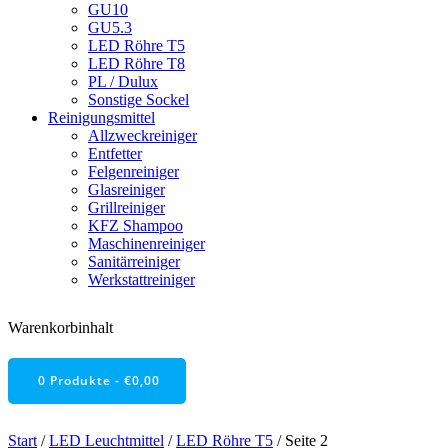
GU10
GU5.3
LED Röhre T5
LED Röhre T8
PL / Dulux
Sonstige Sockel
Reinigungsmittel
Allzweckreiniger
Entfetter
Felgenreiniger
Glasreiniger
Grillreiniger
KFZ Shampoo
Maschinenreiniger
Sanitärreiniger
Werkstattreiniger
Warenkorbinhalt
0 Produkte -
€
0,00
Start
/
LED Leuchtmittel
/
LED Röhre T5
/ Seite 2